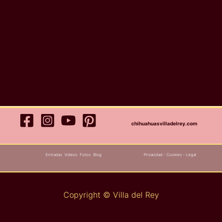
chihuahuasvilladelrey.com
Entradas
Videos
Fotos
Blog
Privacidad
-
Cookies
-
Legal
Copyright © Villa del Rey