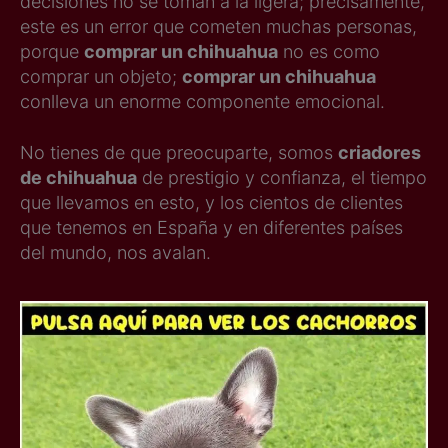
decisiones no se toman a la ligera; precisamente,
este es un error que cometen muchas personas,
porque
comprar un chihuahua
no es como
comprar un objeto;
comprar un chihuahua
conlleva un enorme componente emocional.
No tienes de que preocuparte, somos
criadores
de chihuahua
de prestigio y confianza, el tiempo
que llevamos en esto, y los cientos de clientes
que tenemos en España y en diferentes países
del mundo, nos avalan.