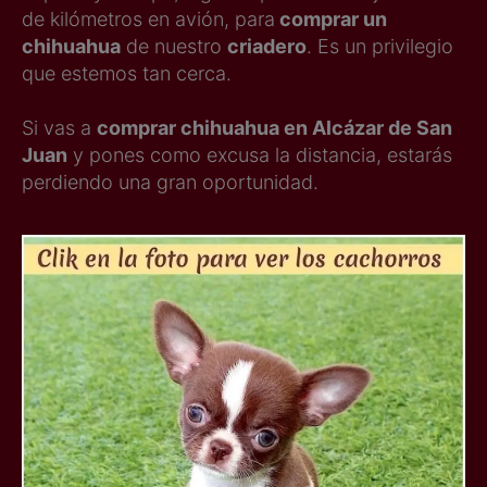
de kilómetros en avión, para
comprar un
chihuahua
de nuestro
criadero
. Es un privilegio
que estemos tan cerca.
Si vas a
comprar chihuahua en Alcázar de San
Juan
y pones como excusa la distancia, estarás
perdiendo una gran oportunidad.