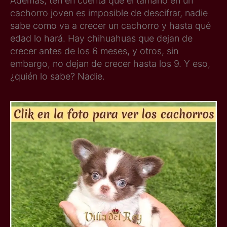
Además, ten en cuenta que el tamaño en un
cachorro joven es imposible de descifrar, nadie
sabe como va a crecer un cachorro y hasta qué
edad lo hará. Hay chihuahuas que dejan de
crecer antes de los 6 meses, y otros, sin
embargo, no dejan de crecer hasta los 9. Y eso,
¿quién lo sabe? Nadie.