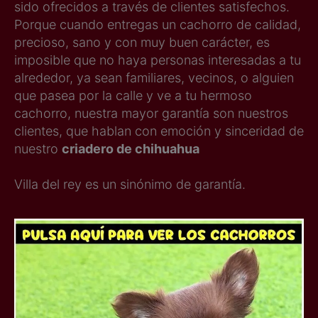
sido ofrecidos a través de clientes satisfechos.
Porque cuando entregas un cachorro de calidad,
precioso, sano y con muy buen carácter, es
imposible que no haya personas interesadas a tu
alrededor, ya sean familiares, vecinos, o alguien
que pasea por la calle y ve a tu hermoso
cachorro, nuestra mayor garantía son nuestros
clientes, que hablan con emoción y sinceridad de
nuestro
criadero de chihuahua
Villa del rey es un sinónimo de garantía.