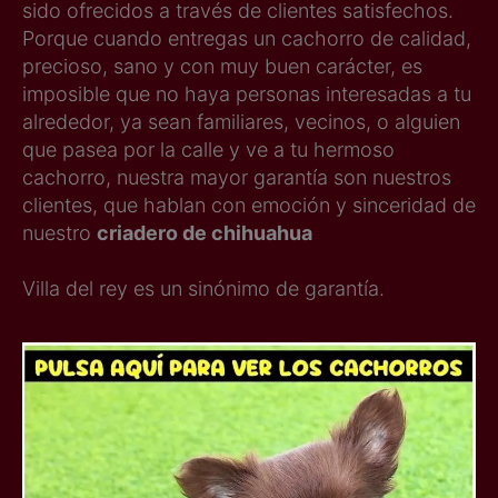
sido ofrecidos a través de clientes satisfechos.
Porque cuando entregas un cachorro de calidad,
precioso, sano y con muy buen carácter, es
imposible que no haya personas interesadas a tu
alrededor, ya sean familiares, vecinos, o alguien
que pasea por la calle y ve a tu hermoso
cachorro, nuestra mayor garantía son nuestros
clientes, que hablan con emoción y sinceridad de
nuestro
criadero de chihuahua
Villa del rey es un sinónimo de garantía.