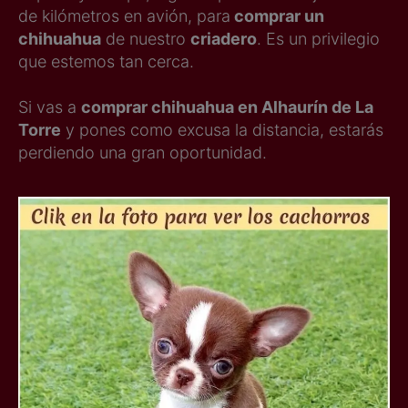
de kilómetros en avión, para
comprar un
chihuahua
de nuestro
criadero
. Es un privilegio
que estemos tan cerca.
Si vas a
comprar chihuahua en Alhaurín de La
Torre
y pones como excusa la distancia, estarás
perdiendo una gran oportunidad.