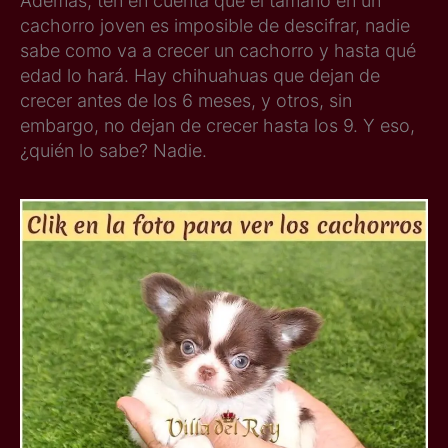
Además, ten en cuenta que el tamaño en un
cachorro joven es imposible de descifrar, nadie
sabe como va a crecer un cachorro y hasta qué
edad lo hará. Hay chihuahuas que dejan de
crecer antes de los 6 meses, y otros, sin
embargo, no dejan de crecer hasta los 9. Y eso,
¿quién lo sabe? Nadie.