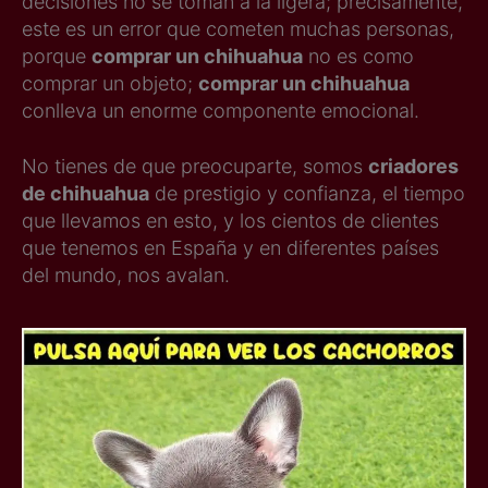
decisiones no se toman a la ligera; precisamente,
este es un error que cometen muchas personas,
porque
comprar un chihuahua
no es como
comprar un objeto;
comprar un chihuahua
conlleva un enorme componente emocional.
No tienes de que preocuparte, somos
criadores
de chihuahua
de prestigio y confianza, el tiempo
que llevamos en esto, y los cientos de clientes
que tenemos en España y en diferentes países
del mundo, nos avalan.