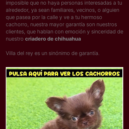
imposible que no haya personas interesadas a tu
alrededor, ya sean familiares, vecinos, o alguien
que pasea por la calle y ve a tu hermoso
cachorro, nuestra mayor garantía son nuestros
clientes, que hablan con emoción y sinceridad de
nuestro
criadero de chihuahua
Villa del rey es un sinónimo de garantía.