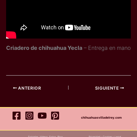
Criadero de chihuahua Yecla
– Entrega en mano
ANTERIOR
SIGUIENTE
chihuahuasvilladelrey.com
Entradas
Videos
Fotos
Blog
Privacidad
-
Cookies
-
Legal