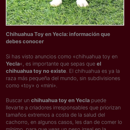
Chihuahua Toy en Yecla: información que
debes conocer
Si has visto anuncios como «chihuahua toy en
Yecla
«, es importante que sepas que
el
chihuahua toy no existe
. El chihuahua es ya la
raza más pequeña del mundo, sin subdivisiones
como «toy» o «mini».
Buscar un
chihuahua toy en Yecla
puede
llevarte a criadores irresponsables que priorizan
tamaños extremos a costa de la salud del
cachorro, en algunos casos, les dan de comer lo
mínimo, para que veas un peso irreal en la