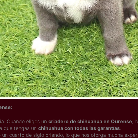
rense:
cia. Cuando eliges un
criadero de chihuahua en Ourense,
b
ra que tengas un
chihuahua con todas las garantías
.
 un cuarto de siglo criando, lo que nos otorga mucha exper