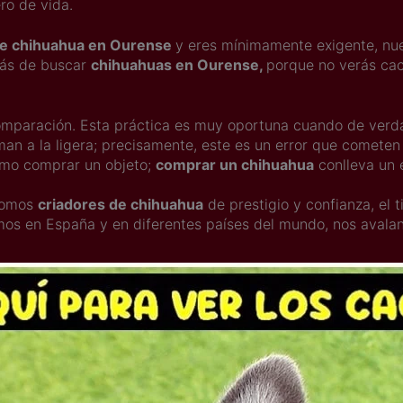
ro de vida.
de chihuahua en Ourense
y eres mínimamente exigente, nue
rás de buscar
chihuahuas en Ourense,
porque no verás cach
mparación. Esta práctica es muy oportuna cuando de verdad
man a la ligera; precisamente, este es un error que comet
mo comprar un objeto;
comprar un chihuahua
conlleva un
 somos
criadores de chihuahua
de prestigio y confianza, el 
emos en España y en diferentes países del mundo, nos avalan