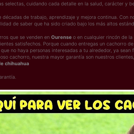
as selectas, cuidando cada detalle en la salud, carácter y be
e décadas de trabajo, aprendizaje y mejora continua. Con no
ilidad de saber que ha sido criado bajo los más altos están
orros que se venden en
Ourense
o en cualquier rincón de la
lientes satisfechos. Porque cuando entregas un cachorro de 
que no haya personas interesadas a tu alrededor, ya sean fa
moso cachorro, nuestra mayor garantía son nuestros cliente
de chihuahua
arantía.