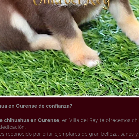
hua en Ourense de confianza?
de chihuahua en Ourense
, en Villa del Rey te ofrecemos c
dedicación.
es reconocido por criar ejemplares de gran belleza, sanos y 