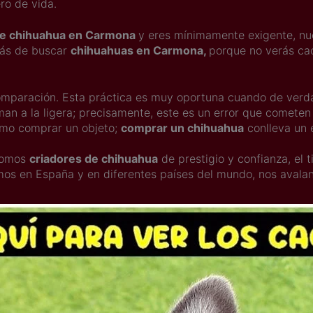
ro de vida.
de chihuahua en Carmona
y eres mínimamente exigente, nu
rás de buscar
chihuahuas en Carmona,
porque no verás cac
mparación. Esta práctica es muy oportuna cuando de verdad
man a la ligera; precisamente, este es un error que comet
mo comprar un objeto;
comprar un chihuahua
conlleva un
 somos
criadores de chihuahua
de prestigio y confianza, el 
emos en España y en diferentes países del mundo, nos avalan