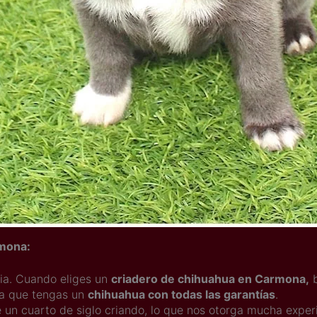
rmona:
cia. Cuando eliges un
criadero de chihuahua en Carmona,
b
ra que tengas un
chihuahua con todas las garantías
.
 un cuarto de siglo criando, lo que nos otorga mucha exper