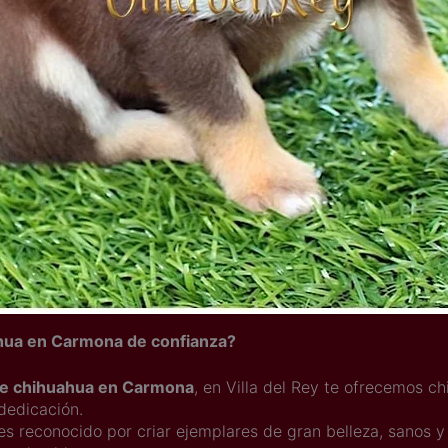
hua en Carmona de confianza?
de chihuahua en Carmona
, en Villa del Rey te ofrecemos c
dedicación.
es reconocido por criar ejemplares de gran belleza, sanos y 