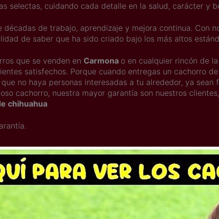
as selectas, cuidando cada detalle en la salud, carácter y be
e décadas de trabajo, aprendizaje y mejora continua. Con no
ilidad de saber que ha sido criado bajo los más altos están
orros que se venden en
Carmona
o en cualquier rincón de l
lientes satisfechos. Porque cuando entregas un cachorro de 
que no haya personas interesadas a tu alrededor, ya sean fa
moso cachorro, nuestra mayor garantía son nuestros cliente
de chihuahua
arantía.