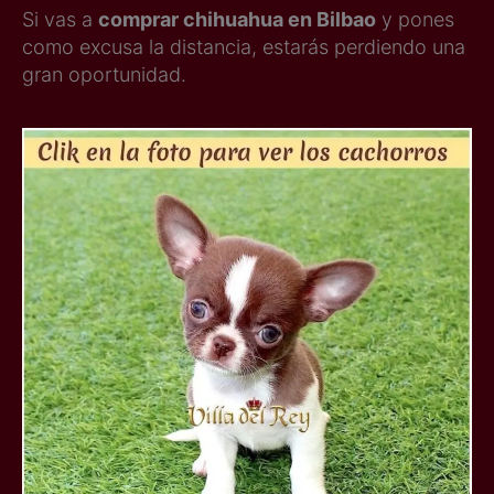
Si vas a
comprar chihuahua en Bilbao
y pones
como excusa la distancia, estarás perdiendo una
gran oportunidad.