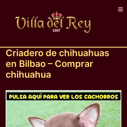
Ir
al
contenido
Criadero de chihuahuas
en Bilbao – Comprar
chihuahua