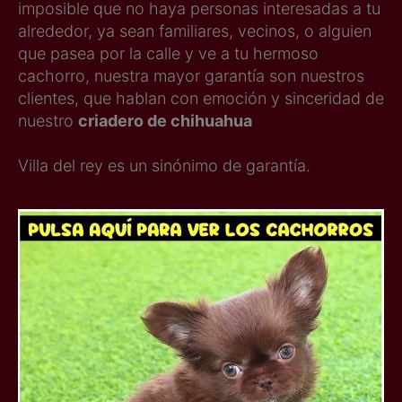
imposible que no haya personas interesadas a tu
alrededor, ya sean familiares, vecinos, o alguien
que pasea por la calle y ve a tu hermoso
cachorro, nuestra mayor garantía son nuestros
clientes, que hablan con emoción y sinceridad de
nuestro
criadero de chihuahua
Villa del rey es un sinónimo de garantía.