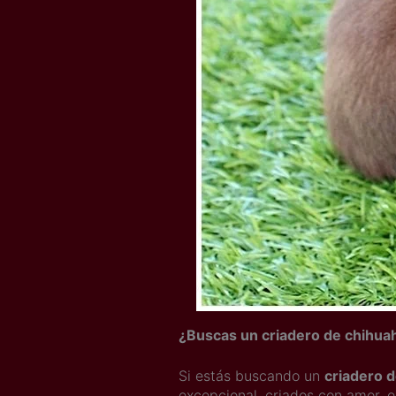
¿Buscas un criadero de chihua
Si estás buscando un
criadero 
excepcional, criados con amor, e