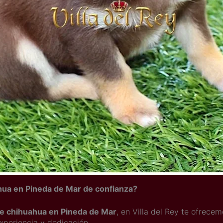
hua en Pineda de Mar de confianza?
de chihuahua en Pineda de Mar
, en Villa del Rey te ofrece
xperiencia y dedicación.